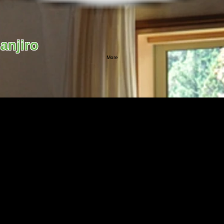
njiro
More