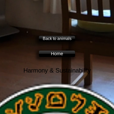
Back to animals
Home
Harmony & Sustainabili
ty