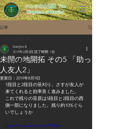
​ハンジロウ王国 The
Kingdom of Hanjiro
記事
全ての記事
Hanjiro 8
全ての記事
2019年2月3日
読了時間: 1分
未開の地開拓 その5 「助っ
今すぐ始める
人友人2」
コミュニティ
更新日：
2019年8月9日
1段目と2段目の笹刈り。さすが友人が
来てくれると効率良く進みました。
これで残りの笹原は5段目と2段目の西
側一部になりました。残り約10%ぐら
いでしょうか
https://youtu.be/kau6s99UINw