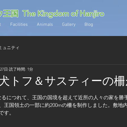
 The Kingdom of Hanjiro
t
Facilities
Animals
Gallery
Blog
ミュニティ
月27日
読了時間: 1分
犬トフ＆サスティーの柵
なるにつれて、王国の国境を超えて近所の人々の家を勝
、王国領土の一部に約200mの柵を制作しました。敷地
です。