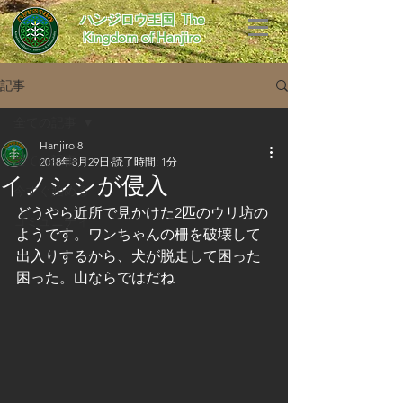
​ハンジロウ王国 The
Kingdom of Hanjiro
記事
全ての記事
Hanjiro 8
全ての記事
2018年8月29日
読了時間: 1分
イノシシが侵入
今すぐ始める
どうやら近所で見かけた2匹のウリ坊の
コミュニティ
ようです。ワンちゃんの柵を破壊して
出入りするから、犬が脱走して困った
困った。山ならではだね