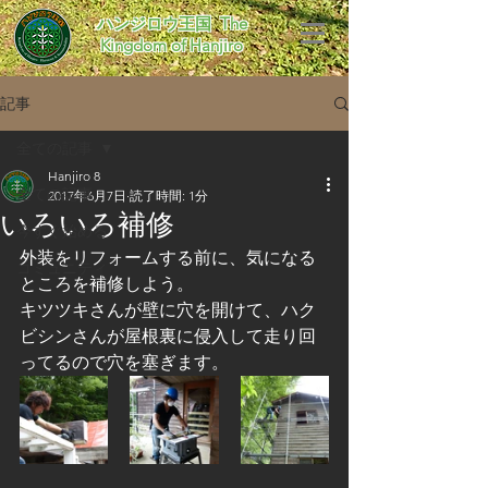
​ハンジロウ王国 The
Kingdom of Hanjiro
記事
全ての記事
Hanjiro 8
全ての記事
2017年6月7日
読了時間: 1分
いろいろ補修
今すぐ始める
外装をリフォームする前に、気になる
コミュニティ
ところを補修しよう。
キツツキさんが壁に穴を開けて、ハク
ビシンさんが屋根裏に侵入して走り回
ってるので穴を塞ぎます。